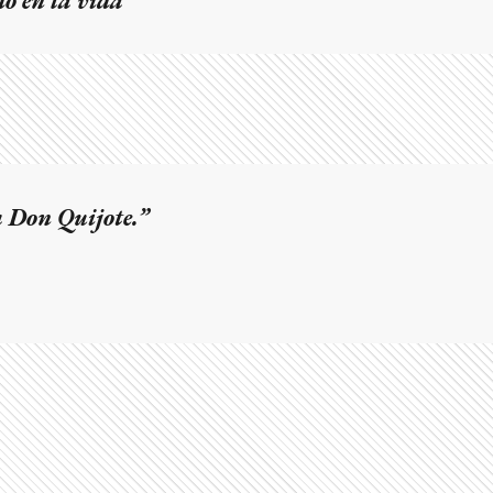
o en la vida
a Don Quijote.”