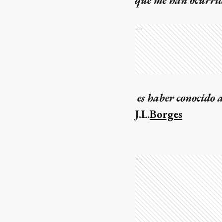
que me han ocurrid
Ads
es haber conocido 
J.L.
Borges
Ads