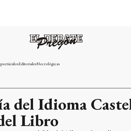
spectáculos
Editoriales
Necrológicas
ía del Idioma Caste
del Libro