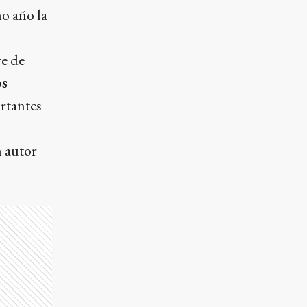
o año la
re de
os
ortantes
n autor