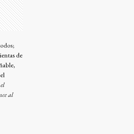
todos;
ientas de
ñable,
el
el
nce al