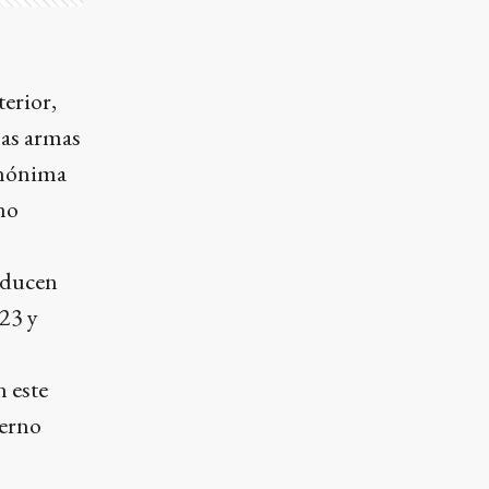
erior,
las armas
anónima
no
roducen
23 y
n este
ierno