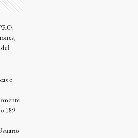
 PRO,
iones,
 del
cas o
yormente
lo 189
Usuario