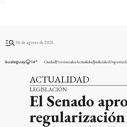
Ads
06 de agosto de 2026
Ciudad
Provinciales
Actualidad
Judiciales
Deportes
E
Gualeguay
14
°
ACTUALIDAD
LEGISLACIÓN
El Senado apro
regularización