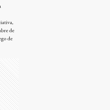
a
iativa,
ubre de
ego de