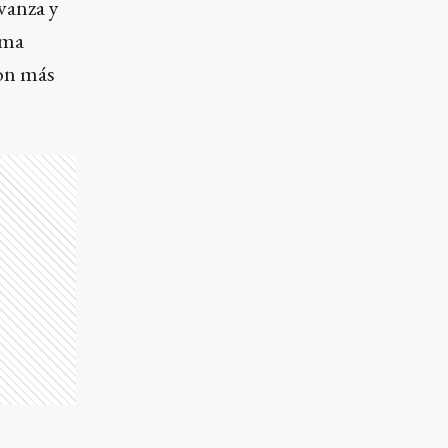
Avanza y
rma
con más