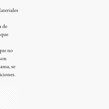
ateriales
a de
 que
 que no
 son
rama, se
iciones.