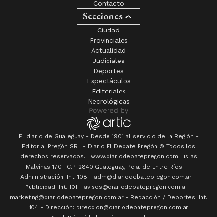
Contacto
Secciones
Ciudad
Provinciales
Actualidad
Judiciales
Deportes
Espectáculos
Editoriales
Necrológicas
El diario de Gualeguay - Desde 1901 al servicio de la Región -
Editorial Pregón SRL
- Diario
El Debate Pregón
© Todos los
derechos reservados. · www.
diariodebatepregon.com
·
Islas
Malvinas 170
· C.P.
2840
Gualeguay
, Pcia. de
Entre Ríos
-
-
Administración: Int. 108 - adm@diariodebatepregon.com.ar -
Publicidad: Int. 101 - avisos@diariodebatepregon.com.ar -
marketing@diariodebatepregon.com.ar - Redacción / Deportes: Int.
104 - Dirección: direccion@diariodebatepregon.com.ar