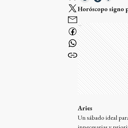
Horóscopo signo 
Ads
Aries
Un sábado ideal para
innecesarias y prio