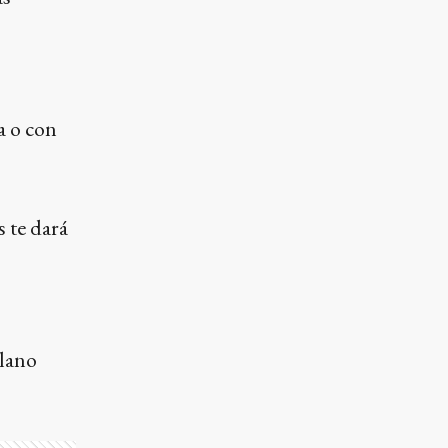
a o con
 te dará
plano