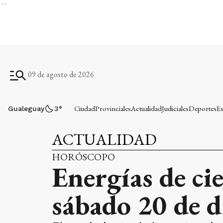
Ads
09 de agosto de 2026
Ciudad
Provinciales
Actualidad
Judiciales
Deportes
Es
Gualeguay
3
°
ACTUALIDAD
HORÓSCOPO
Energías de cie
sábado 20 de 