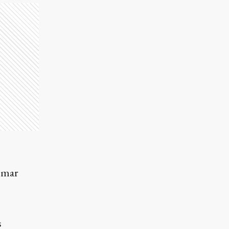
tomar
s