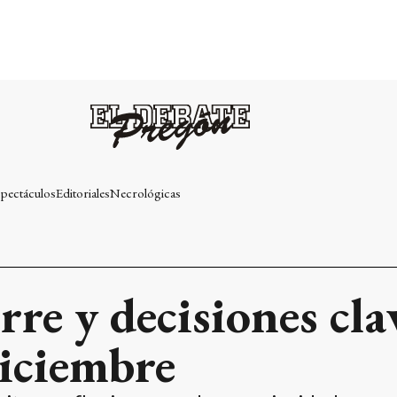
pectáculos
Editoriales
Necrológicas
rre y decisiones cl
diciembre