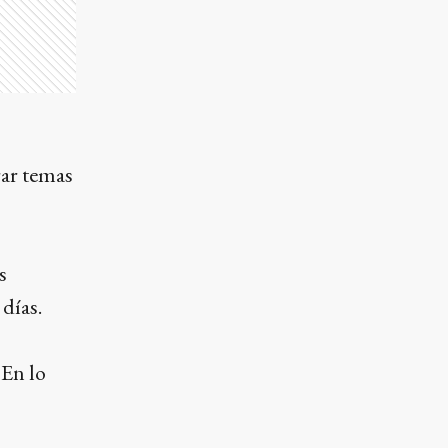
rar temas
s
días.
 En lo