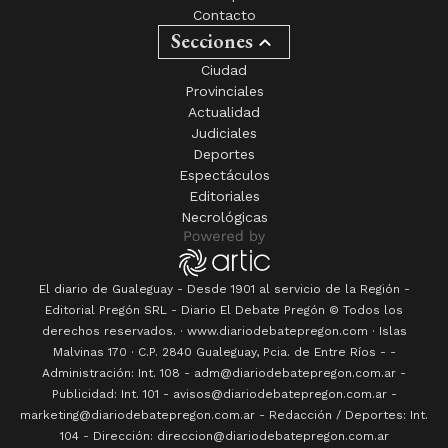
Contacto
Secciones
Ciudad
Provinciales
Actualidad
Judiciales
Deportes
Espectáculos
Editoriales
Necrológicas
El diario de Gualeguay - Desde 1901 al servicio de la Región -
Editorial Pregón SRL
- Diario
El Debate Pregón
© Todos los
derechos reservados. · www.
diariodebatepregon.com
·
Islas
Malvinas 170
· C.P.
2840
Gualeguay
, Pcia. de
Entre Ríos
-
-
Administración: Int. 108 - adm@diariodebatepregon.com.ar -
Publicidad: Int. 101 - avisos@diariodebatepregon.com.ar -
marketing@diariodebatepregon.com.ar - Redacción / Deportes: Int.
104 - Dirección: direccion@diariodebatepregon.com.ar