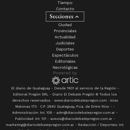
Tiempo
Contacto
Secciones
Ciudad
Provinciales
Actualidad
Judiciales
Deportes
Espectáculos
Editoriales
Necrológicas
El diario de Gualeguay - Desde 1901 al servicio de la Región -
Editorial Pregón SRL
- Diario
El Debate Pregón
© Todos los
derechos reservados. · www.
diariodebatepregon.com
·
Islas
Malvinas 170
· C.P.
2840
Gualeguay
, Pcia. de
Entre Ríos
-
-
Administración: Int. 108 - adm@diariodebatepregon.com.ar -
Publicidad: Int. 101 - avisos@diariodebatepregon.com.ar -
marketing@diariodebatepregon.com.ar - Redacción / Deportes: Int.