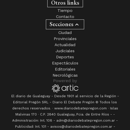
Otros links
Tiempo
Contacto
Secciones
Ciudad
Provinciales
Actualidad
Judiciales
Deportes
Espectáculos
Editoriales
Necrológicas
El diario de Gualeguay - Desde 1901 al servicio de la Región -
Editorial Pregón SRL
- Diario
El Debate Pregón
© Todos los
derechos reservados. · www.
diariodebatepregon.com
·
Islas
Malvinas 170
· C.P.
2840
Gualeguay
, Pcia. de
Entre Ríos
-
-
Administración: Int. 108 - adm@diariodebatepregon.com.ar -
Publicidad: Int. 101 - avisos@diariodebatepregon.com.ar -