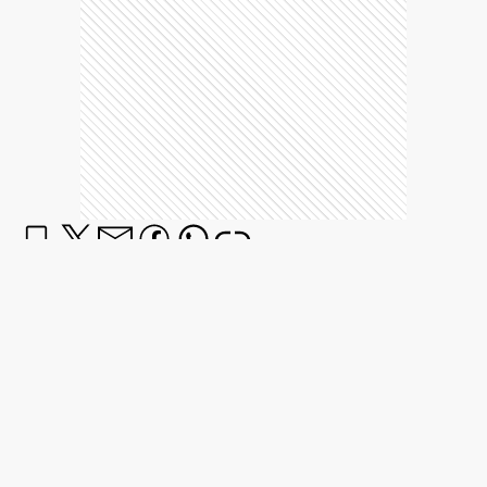
Aries
Tendrás una jornada intensa en lo laboral, con
desafíos que pondrán a prueba tu capacidad de
reacción. En el amor, será clave escuchar más y