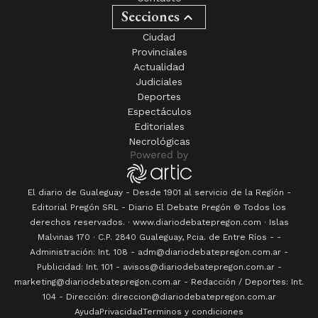
Secciones
Ciudad
Provinciales
Actualidad
Judiciales
Deportes
Espectáculos
Editoriales
Necrológicas
El diario de Gualeguay - Desde 1901 al servicio de la Región -
Editorial Pregón SRL
- Diario
El Debate Pregón
© Todos los
derechos reservados. · www.
diariodebatepregon.com
·
Islas
Malvinas 170
· C.P.
2840
Gualeguay
, Pcia. de
Entre Ríos
-
-
Administración: Int. 108 - adm@diariodebatepregon.com.ar -
Publicidad: Int. 101 - avisos@diariodebatepregon.com.ar -
marketing@diariodebatepregon.com.ar - Redacción / Deportes: Int.
104 - Dirección: direccion@diariodebatepregon.com.ar
Ayuda
Privacidad
Terminos y condiciones