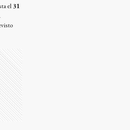
sta el
31
a
evisto