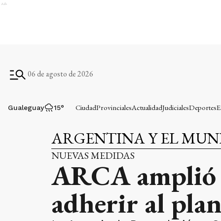
Ads
06 de agosto de 2026
Ciudad
Provinciales
Actualidad
Judiciales
Deportes
E
Gualeguay
15
°
ARGENTINA Y EL MU
NUEVAS MEDIDAS
ARCA amplió h
adherir al plan