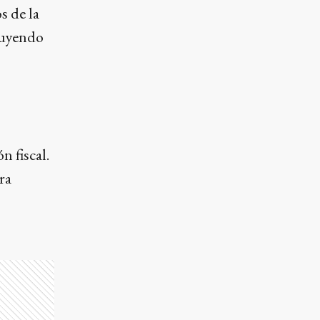
s de la
luyendo
 fiscal.
ra