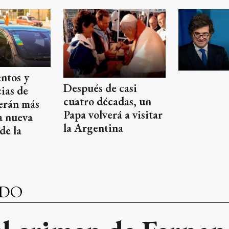
ntos y
Después de casi
ias de
cuatro décadas, un
serán más
Papa volverá a visitar
a nueva
la Argentina
de la
NDO