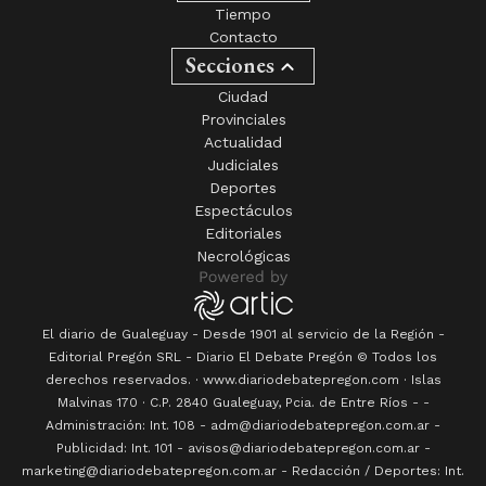
Tiempo
Contacto
Secciones
Ciudad
Provinciales
Actualidad
Judiciales
Deportes
Espectáculos
Editoriales
Necrológicas
El diario de Gualeguay - Desde 1901 al servicio de la Región -
Editorial Pregón SRL
- Diario
El Debate Pregón
© Todos los
derechos reservados. · www.
diariodebatepregon.com
·
Islas
Malvinas 170
· C.P.
2840
Gualeguay
, Pcia. de
Entre Ríos
-
-
Administración: Int. 108 - adm@diariodebatepregon.com.ar -
Publicidad: Int. 101 - avisos@diariodebatepregon.com.ar -
marketing@diariodebatepregon.com.ar - Redacción / Deportes: Int.