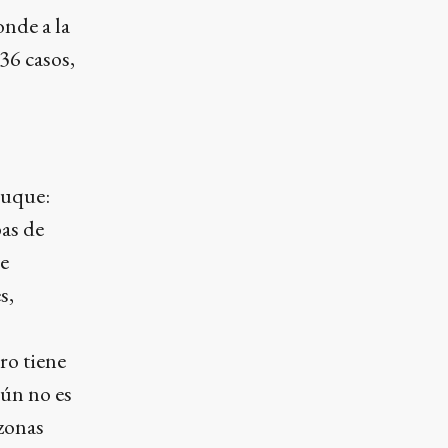
onde a la
36 casos,
buque:
bas de
de
s,
ro tiene
aún no es
 zonas