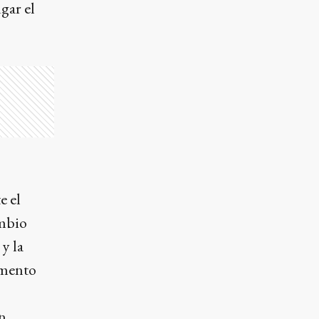
gar el
e el
ambio
y la
umento
en