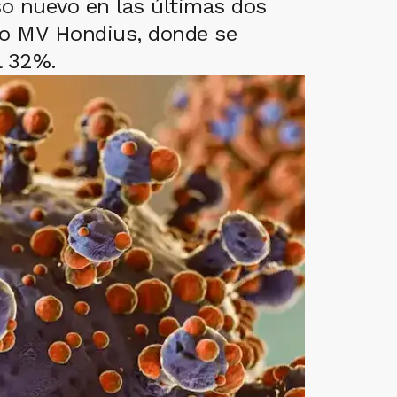
so nuevo en las últimas dos
ero MV Hondius, donde se
l 32%.