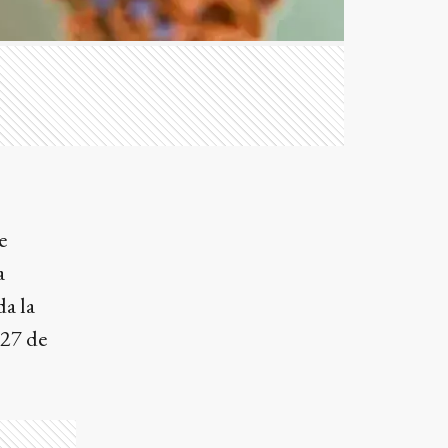
e
a
da la
27 de