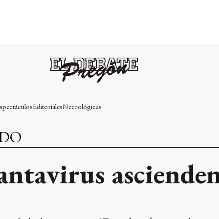
spectáculos
Editoriales
Necrológicas
NDO
antavirus ascienden