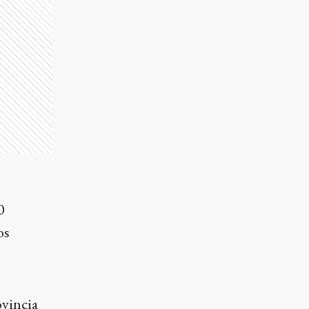
0
os
ovincia