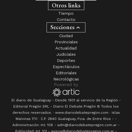
Otros links
Tiempo
Contacto
Secciones
Ciudad
Provinciales
Actualidad
Judiciales
Deportes
Espectáculos
Editoriales
Necrológicas
El diario de Gualeguay - Desde 1901 al servicio de la Región -
Editorial Pregón SRL
- Diario
El Debate Pregón
© Todos los
derechos reservados. · www.
diariodebatepregon.com
·
Islas
Malvinas 170
· C.P.
2840
Gualeguay
, Pcia. de
Entre Ríos
-
-
Administración: Int. 108 - adm@diariodebatepregon.com.ar -
Publicidad: Int. 101 - avisos@diariodebatepregon.com.ar -