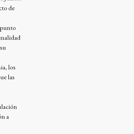
cto de
l punto
rmalidad
 su
ia, los
ue las
ulación
ón a