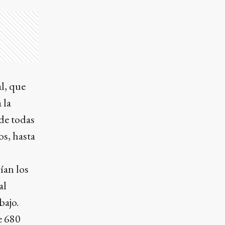
l, que
 la
 de todas
os, hasta
ían los
al
bajo.
e 680