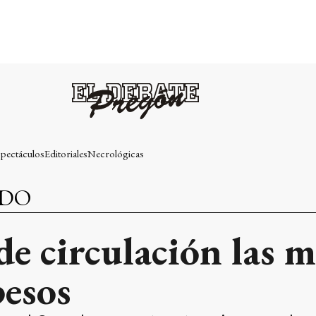
pectáculos
Editoriales
Necrológicas
NDO
de circulación las 
pesos