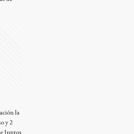
ación la
so y 2
de Juntos