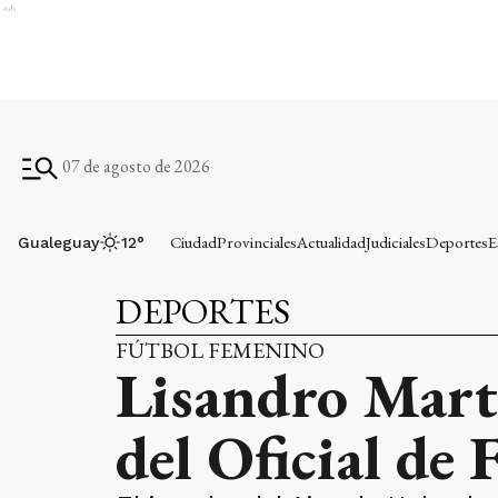
Ads
07 de agosto de 2026
Ciudad
Provinciales
Actualidad
Judiciales
Deportes
E
Gualeguay
12
°
DEPORTES
FÚTBOL FEMENINO
Lisandro Marti
del Oficial de