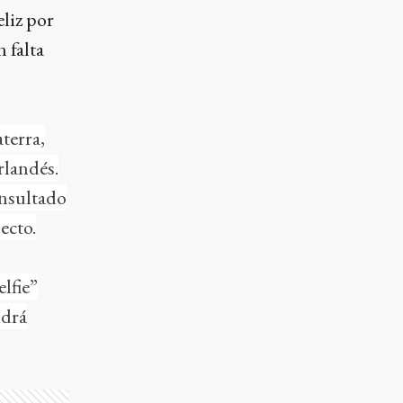
liz por
 falta
terra,
rlandés.
onsultado
ecto.
lfie”
ndrá