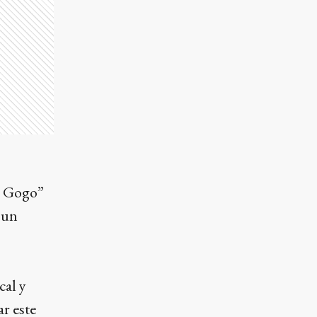
La Gogo”
 un
cal y
r este