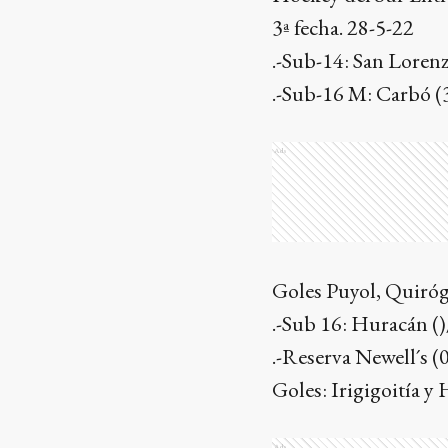
3ª fecha. 28-5
.-Sub-14: San Lorenz
.-Sub-16 M: Carbó (
Ads
Goles Puyol, Quiróga
.-Sub 16: Huracán (
.-Reserva Newell´s 
Goles: Irigigoitía y
Ads