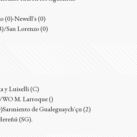
-22
o (0)-Newell´s (0)
3)/San Lorenzo (0)
 y Luiselli (C)
)/WO M. Larroque ()
(0)Sarmiento de Gualeguaych´çu (2)
 Hereñú (SG).