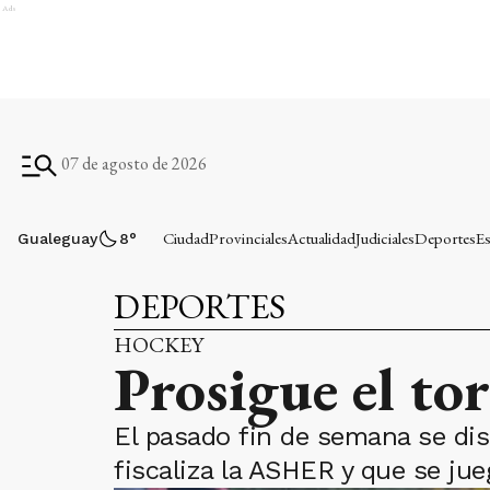
Ads
07 de agosto de 2026
Ciudad
Provinciales
Actualidad
Judiciales
Deportes
Es
Gualeguay
8
°
DEPORTES
HOCKEY
Prosigue el t
El pasado fin de semana se dis
fiscaliza la ASHER y que se jue