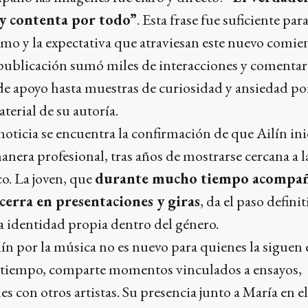
uy contenta por todo”
. Esta frase fue suficiente par
smo y la expectativa que atraviesan este nuevo comie
 publicación sumó miles de interacciones y comentar
de apoyo hasta muestras de curiosidad y ansiedad po
terial de su autoría.
noticia se encuentra la confirmación de que Ailín ini
anera profesional, tras años de mostrarse cercana a 
co. La joven, que
durante mucho tiempo acompañ
erra en presentaciones y giras
, da el paso defini
a identidad propia dentro del género.
ín por la música no es nuevo para quienes la siguen 
e tiempo, comparte momentos vinculados a ensayos,
s con otros artistas. Su presencia junto a María en el