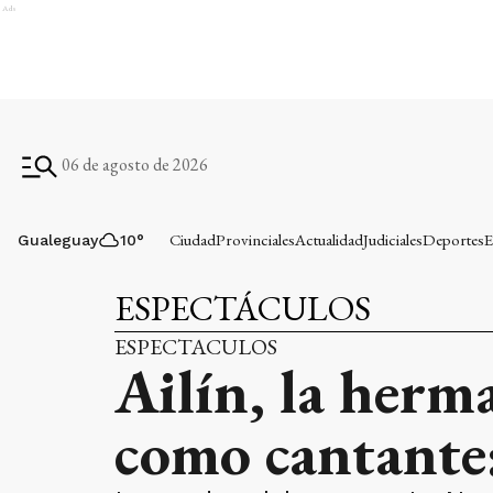
Ads
06 de agosto de 2026
Ciudad
Provinciales
Actualidad
Judiciales
Deportes
E
Gualeguay
10
°
ESPECTÁCULOS
ESPECTACULOS
Ailín, la herm
como cantante: