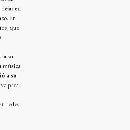
a dejar en
nzo. En
ios, que
r
cia su
la música
ó a su
tivo para
en redes