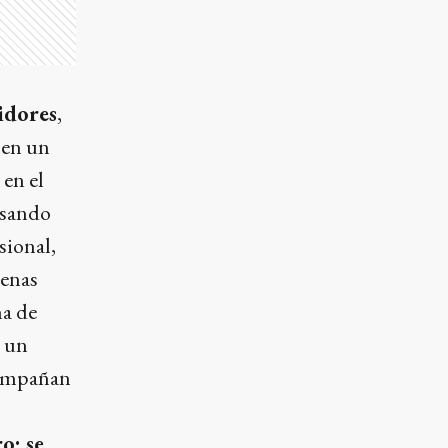
idores
,
 en un
 en el
asando
sional,
cenas
ma de
e un
acompañan
o: se