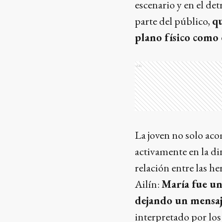
escenario y en el de
parte del público,
qu
plano físico como e
Ads
La joven no solo ac
activamente en la d
relación entre las he
Ailín:
María fue un
dejando un mensaj
interpretado por lo