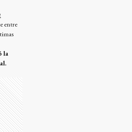
a
e entre
ltimas
 la
al.