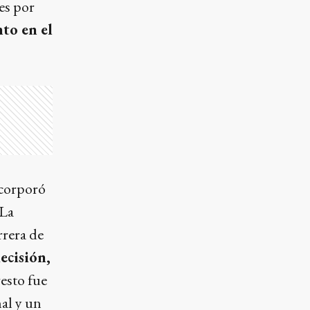
es por
to en el
ncorporó
 La
rrera de
ecisión,
 gesto fue
al y un