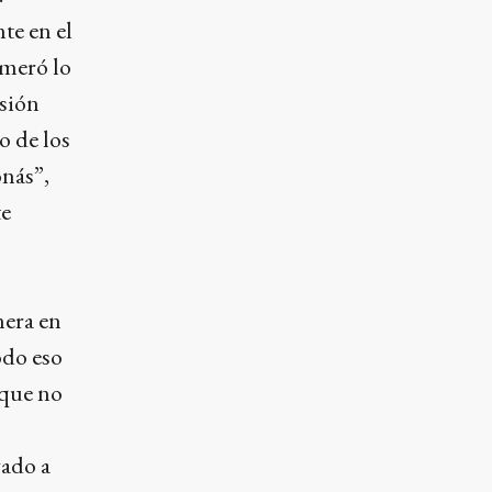
te en el
umeró lo
esión
o de los
onás”,
te
nera en
odo eso
 que no
gado a