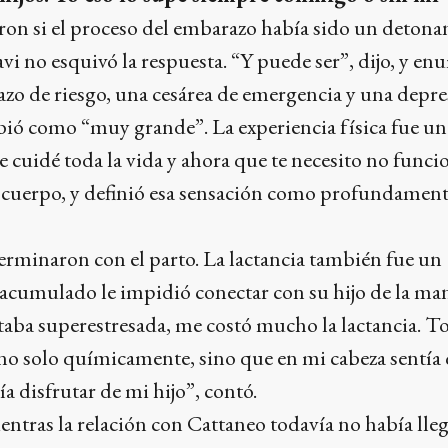
on si el proceso del embarazo había sido un detonan
ravi no esquivó la respuesta. “Y puede ser”, dijo, y en
zo de riesgo, una cesárea de emergencia y una depr
bió como “muy grande”. La experiencia física fue un
me cuidé toda la vida y ahora que te necesito no funci
o cuerpo, y definió esa sensación como profundamen
terminaron con el parto. La lactancia también fue un
s acumulado le impidió conectar con su hijo de la ma
taba superestresada, me costó mucho la lactancia. T
 no solo químicamente, sino que en mi cabeza sentía
a disfrutar de mi hijo”, contó.
ntras la relación con Cattaneo todavía no había lle