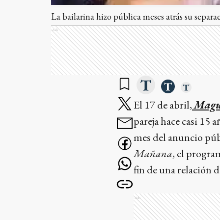
La bailarina hizo pública meses atrás su separa
Ads
El 17 de abril,
Magu
pareja hace casi 15 a
mes del anuncio públ
Mañana
, el progra
fin de una relación 
Ads