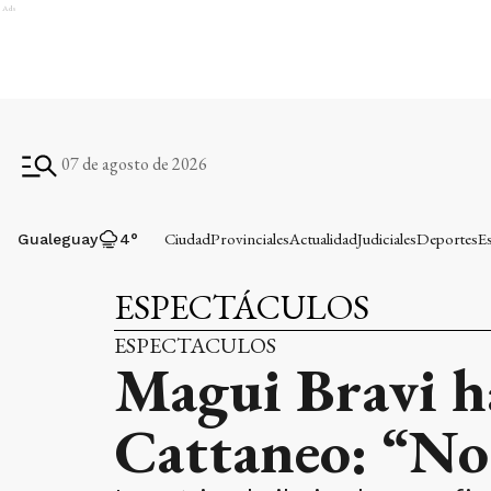
Ads
07 de agosto de 2026
Ciudad
Provinciales
Actualidad
Judiciales
Deportes
E
Gualeguay
4
°
ESPECTÁCULOS
ESPECTACULOS
Magui Bravi ha
Cattaneo: “No