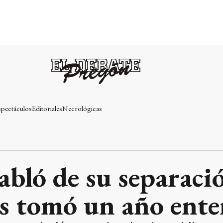
spectáculos
Editoriales
Necrológicas
bló de su separaci
s tomó un año ente