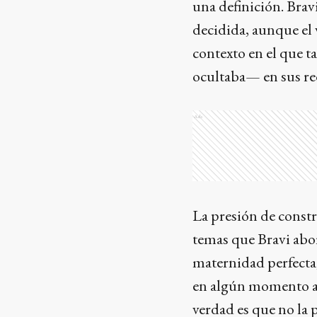
una definición. Brav
decidida, aunque el 
contexto en el que 
ocultaba— en sus red
Ads
La presión de constr
temas que Bravi abor
maternidad perfecta,
en algún momento alg
verdad es que no la p