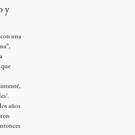
o y
 con una
ma”,
a
s que
intenté,
es’.
dos años
eron
 entonces