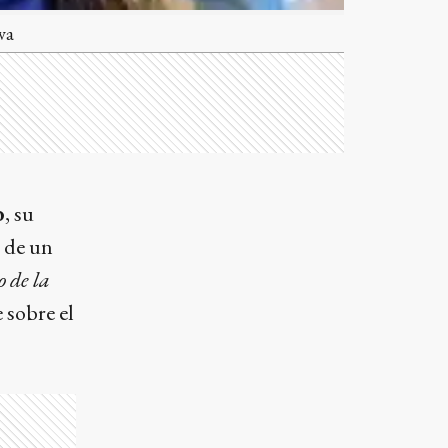
va
o
, su
 de un
o de la
 sobre el