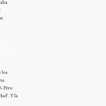
taba
e
ue
 los
una
ó. Pero
ad’. Y la