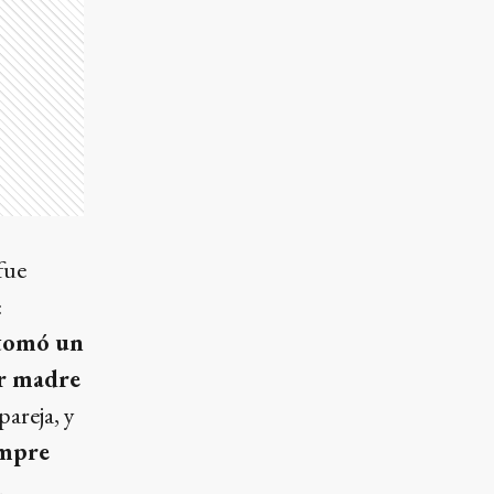
fue
:
 tomó un
er madre
pareja, y
mpre
.