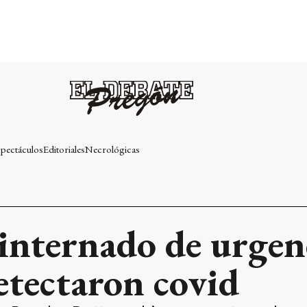
pectáculos
Editoriales
Necrológicas
nternado de urgenc
detectaron covid