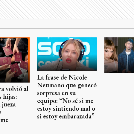
La frase de Nicole
Neumann que generó
 volvió al
sorpresa en su
 hijas:
equipo: “No sé si me
 jueza
estoy sintiendo mal o
s
si estoy embarazada”
 me