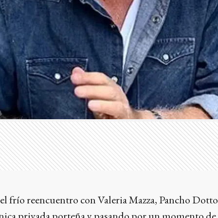
el frío reencuentro con Valeria Mazza, Pancho Dotto
ínica privada porteña y pasando por un momento d