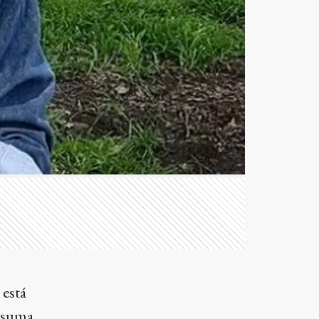
 está
e suma