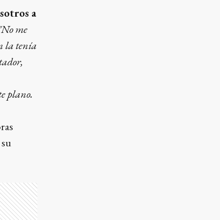
sotros a
"No me
n la tenía
tador,
te plano.
ras
 su