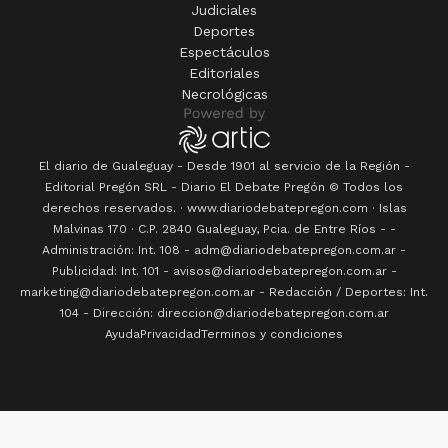
Judiciales
Deportes
Espectáculos
Editoriales
Necrológicas
El diario de Gualeguay - Desde 1901 al servicio de la Región -
Editorial Pregón SRL
- Diario
El Debate Pregón
© Todos los
derechos reservados. · www.
diariodebatepregon.com
·
Islas
Malvinas 170
· C.P.
2840
Gualeguay
, Pcia. de
Entre Ríos
-
-
Administración: Int. 108 - adm@diariodebatepregon.com.ar -
Publicidad: Int. 101 - avisos@diariodebatepregon.com.ar -
marketing@diariodebatepregon.com.ar - Redacción / Deportes: Int.
104 - Dirección: direccion@diariodebatepregon.com.ar
Ayuda
Privacidad
Terminos y condiciones