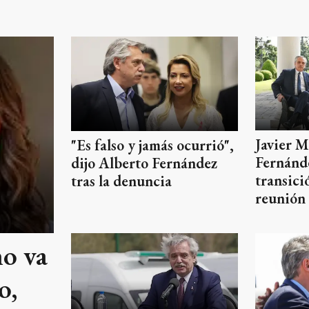
Javier M
"Es falso y jamás ocurrió",
Fernánde
dijo Alberto Fernández
transici
tras la denuncia
reunión 
no va
o,