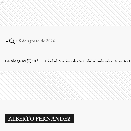
Ads
08 de agosto de 2026
Ciudad
Provinciales
Actualidad
Judiciales
Deportes
E
Gualeguay
13
°
Ads
ALBERTO FERNÁNDEZ