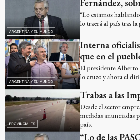
Fernández, sobr
"Lo estamos hablando c
lo traerá al país tras 
ARGENTINA Y EL MUNDO
Interna oficiali
que en el puebl
El presidente Alberto
lo cruzó y ahora el di
ARGENTINA Y EL MUNDO
Trabas a las Im
Desde el sector empre
medidas anunciadas po
país.
PROVINCIALES
“Lo de las PASO