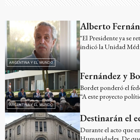
Alberto Fernán
"El Presidente ya se r
indicó la Unidad Médi
ARGENTINA Y EL MUNDO
Fernández y Bo
Bordet ponderó el fede
“A este proyecto políti
ARGENTINA Y EL MUNDO
Destinarán el e
Durante el acto que en
Humanidades. De qué s