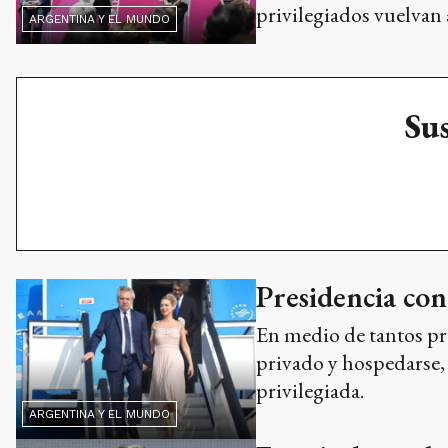
privilegiados vuelvan a
ARGENTINA Y EL MUNDO
Sus
Presidencia con
En medio de tantos pro
privado y hospedarse, 
privilegiada.
ARGENTINA Y EL MUNDO