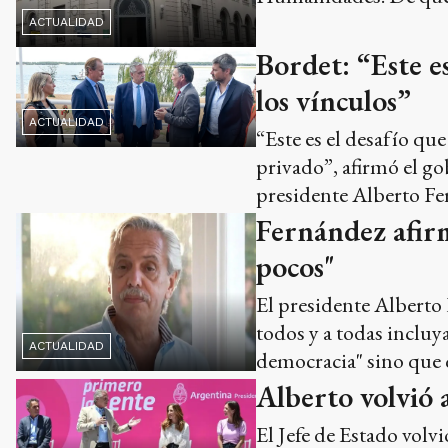
ACTUALIDAD
Bordet: “Este e
los vínculos”
ACTUALIDAD
“Este es el desafío qu
privado”, afirmó el g
presidente Alberto Fe
Fernández afirm
pocos"
El presidente Alberto 
todos y a todas incluya
ACTUALIDAD
democracia" sino que q
Alberto volvió a
El Jefe de Estado volvi