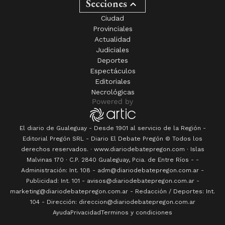
Secciones
Ciudad
Provinciales
Actualidad
Judiciales
Deportes
Espectáculos
Editoriales
Necrológicas
El diario de Gualeguay - Desde 1901 al servicio de la Región -
Editorial Pregón SRL
- Diario
El Debate Pregón
© Todos los
derechos reservados. · www.
diariodebatepregon.com
·
Islas
Malvinas 170
· C.P.
2840
Gualeguay
, Pcia. de
Entre Ríos
-
-
Administración: Int. 108 - adm@diariodebatepregon.com.ar -
Publicidad: Int. 101 - avisos@diariodebatepregon.com.ar -
marketing@diariodebatepregon.com.ar - Redacción / Deportes: Int.
104 - Dirección: direccion@diariodebatepregon.com.ar
Ayuda
Privacidad
Terminos y condiciones