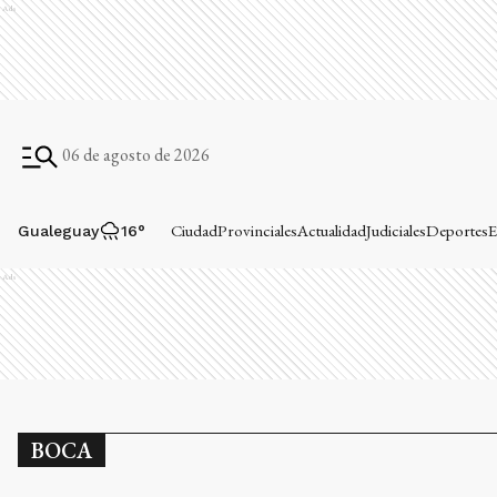
Ads
06 de agosto de 2026
Ciudad
Provinciales
Actualidad
Judiciales
Deportes
E
Gualeguay
16
°
Ads
BOCA