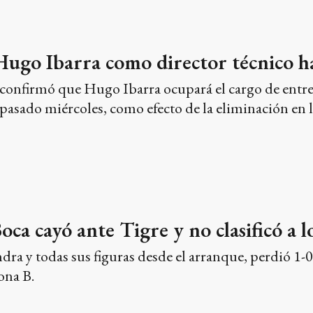
e confirmó que Hugo Ibarra ocupará el cargo de entr
l pasado miércoles, como efecto de la eliminación en l
ca cayó ante Tigre y no clasificó a l
ra y todas sus figuras desde el arranque, perdió 1-0
ona B.
Anterior
1
2
3
...
5
Siguiente