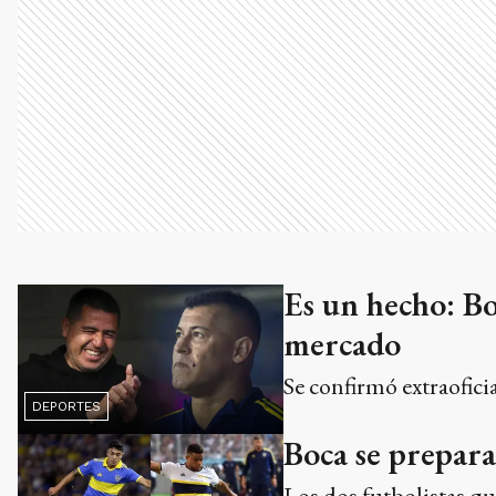
Es un hecho: Bo
mercado
Se confirmó extraofic
DEPORTES
Boca se prepara
Los dos futbolistas que