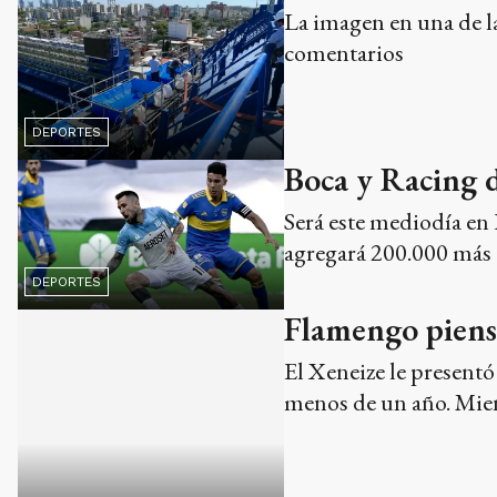
La imagen en una de la
comentarios
DEPORTES
Boca y Racing d
Será este mediodía en 
agregará 200.000 más 
DEPORTES
Flamengo piens
El Xeneize le presentó
menos de un año. Mient
DEPORTES
Boca ratificó a