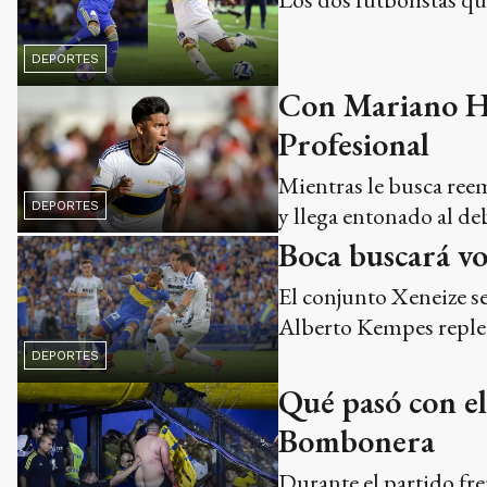
DEPORTES
Con Mariano Her
Profesional
Mientras le busca ree
DEPORTES
y llega entonado al de
Boca buscará vol
El conjunto Xeneize s
Alberto Kempes repleto
DEPORTES
Qué pasó con el
Bombonera
Durante el partido fre