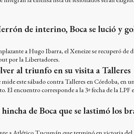
rón de interino, Boca se lució y gol
mplazante a Hugo Ibarra, el Xeneize se recuperó de d
but por la Libertadores.
ver al triunfo en su visita a Talleres
e mide este sábado contra Talleres en Córdoba, en u
. El encuentro corresponde a la 3º fecha de la LPF e i
 hincha de Boca que se lastimó los b
nte a Atlético Tucumán que terminó en victoria del 