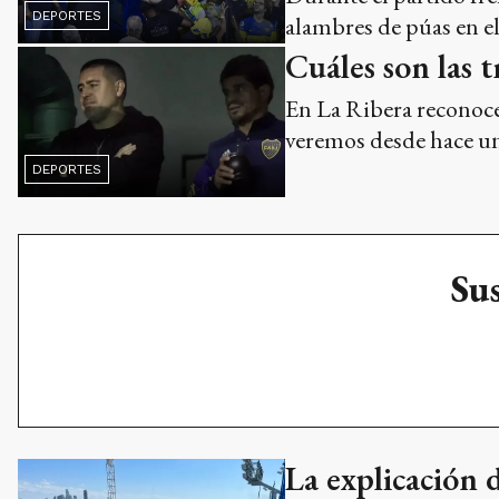
DEPORTES
alambres de púas en el 
Cuáles son las t
En La Ribera reconocen
veremos desde hace un
DEPORTES
Sus
La explicación 