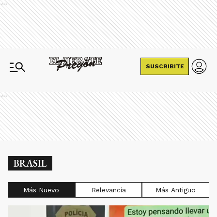
Ads
SUSCRIBITE
Ads
BRASIL
Más Nuevo
Relevancia
Más Antiguo