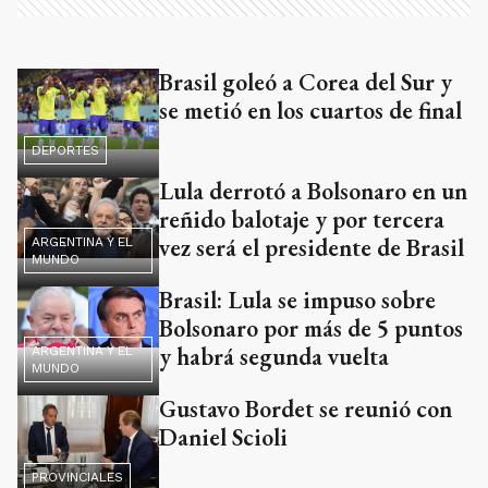
Brasil goleó a Corea del Sur y
se metió en los cuartos de final
DEPORTES
Lula derrotó a Bolsonaro en un
reñido balotaje y por tercera
vez será el presidente de Brasil
ARGENTINA Y EL
MUNDO
Brasil: Lula se impuso sobre
Bolsonaro por más de 5 puntos
y habrá segunda vuelta
ARGENTINA Y EL
MUNDO
Gustavo Bordet se reunió con
Daniel Scioli
PROVINCIALES