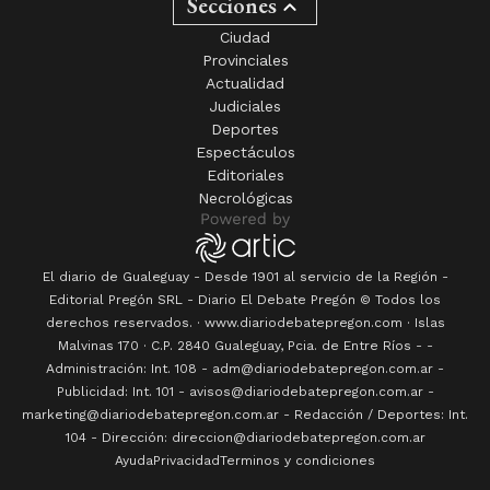
Secciones
Ciudad
Provinciales
Actualidad
Judiciales
Deportes
Espectáculos
Editoriales
Necrológicas
El diario de Gualeguay - Desde 1901 al servicio de la Región -
Editorial Pregón SRL
- Diario
El Debate Pregón
© Todos los
derechos reservados. · www.
diariodebatepregon.com
·
Islas
Malvinas 170
· C.P.
2840
Gualeguay
, Pcia. de
Entre Ríos
-
-
Administración: Int. 108 - adm@diariodebatepregon.com.ar -
Publicidad: Int. 101 - avisos@diariodebatepregon.com.ar -
marketing@diariodebatepregon.com.ar - Redacción / Deportes: Int.
104 - Dirección: direccion@diariodebatepregon.com.ar
Ayuda
Privacidad
Terminos y condiciones