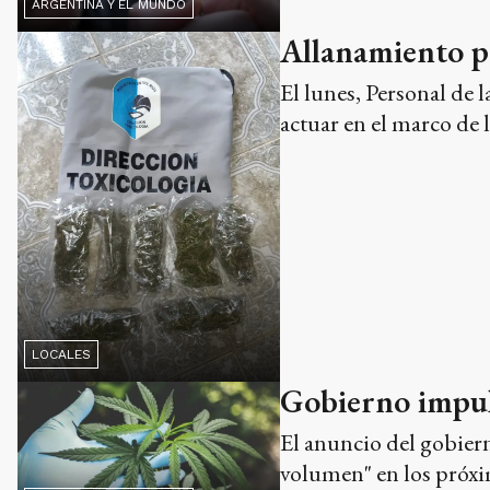
ARGENTINA Y EL MUNDO
Allanamiento p
El lunes, Personal de 
actuar en el marco de 
LOCALES
Gobierno impuls
El anuncio del gobiern
volumen" en los próxi