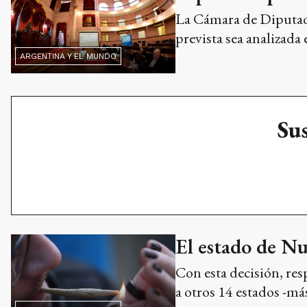
La Cámara de Diputados
prevista sea analizada 
ARGENTINA Y EL MUNDO
Sus
El estado de Nu
Con esta decisión, re
a otros 14 estados -má