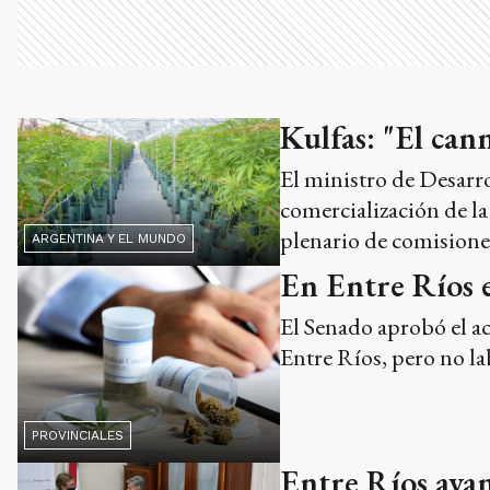
Kulfas: "El can
El ministro de Desarro
comercialización de la
plenario de comisiones
ARGENTINA Y EL MUNDO
En Entre Ríos e
El Senado aprobó el ac
Entre Ríos, pero no la
PROVINCIALES
Entre Ríos avan