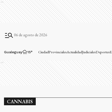
Ads
06 de agosto de 2026
Ciudad
Provinciales
Actualidad
Judiciales
Deportes
E
Gualeguay
15
°
Ads
CANNABIS