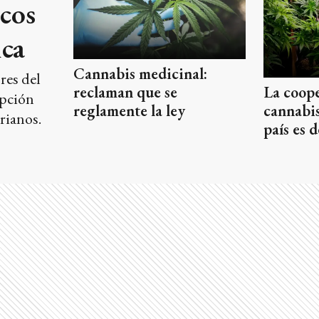
icos
ica
Cannabis medicinal:
res del
La coope
reclaman que se
ipción
cannabis
reglamente la ley
rianos.
país es 