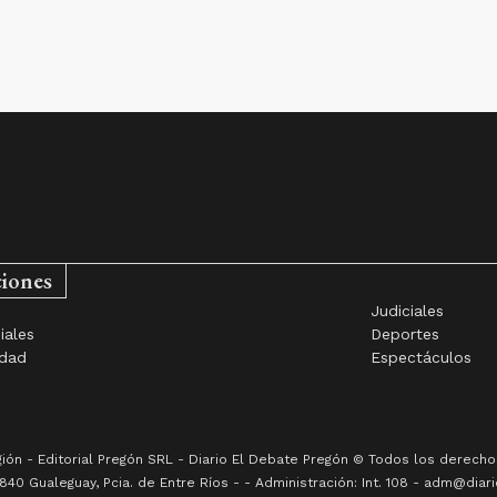
ciones
Judiciales
iales
Deportes
idad
Espectáculos
gión -
Editorial Pregón SRL
- Diario
El Debate Pregón
© Todos los derechos
840
Gualeguay
, Pcia. de
Entre Ríos
-
- Administración: Int. 108 - adm@diari