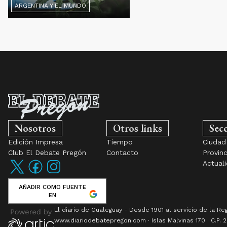
ARGENTINA Y EL MUNDO
Nosotros
Otros links
Sec
Edición Impresa
Tiempo
Ciudad
Club El Debate Pregón
Contacto
Provinc
Actual
AÑADIR COMO FUENTE
EN
El diario de Gualeguay - Desde 1901 al servicio de la Re
www.
diariodebatepregon.com
·
Islas Malvinas 170
· C.P.
2