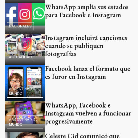
WhatsApp amplía sus estados
para Facebook e Instagram
NACIONALES
Instagram incluirá canciones
cuando se publiquen
fotografías
ACTUALIDAD
Facebook lanza el formato que
es furor en Instagram
ARGENTINA Y EL
MUNDO
WhatsApp, Facebook e
Instagram vuelven a funcionar
progresivamente
ARGENTINA Y EL
MUNDO
Celeste Cid comunicó que