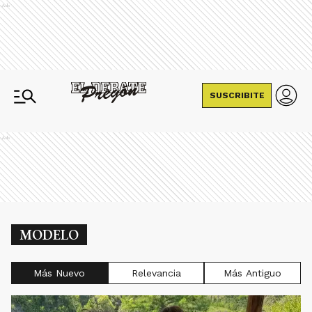
Ads
SUSCRIBITE
Ads
MODELO
Más Nuevo
Relevancia
Más Antiguo