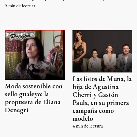
enseñanza para su hija
5
min de lectura
Las fotos de Muna, la
Moda sostenible con
hija de Agustina
sello gualeyo: la
Cherri y Gastón
propuesta de Eliana
Pauls, en su primera
Denegri
campaña como
modelo
4
min de lectura