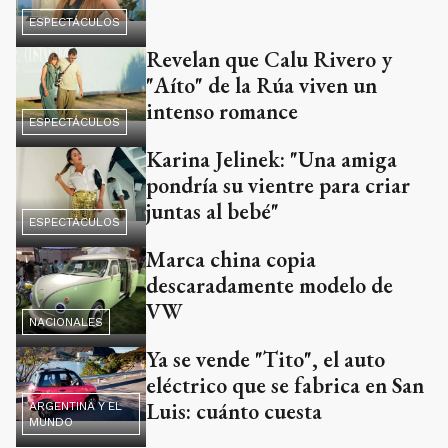
ESPECTÁCULOS
Revelan que Calu Rivero y
"Aíto" de la Rúa viven un
intenso romance
ESPECTÁCULOS
Karina Jelinek: "Una amiga
pondría su vientre para criar
juntas al bebé"
ESPECTÁCULOS
Marca china copia
descaradamente modelo de
VW
NACIONALES
Ya se vende "Tito", el auto
eléctrico que se fabrica en San
Luis: cuánto cuesta
ARGENTINA Y EL
MUNDO