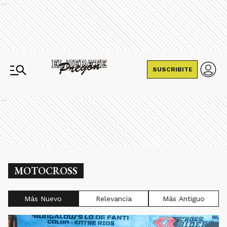
Ads
SUSCRIBITE
Ads
MOTOCROSS
Más Nuevo
Relevancia
Más Antiguo