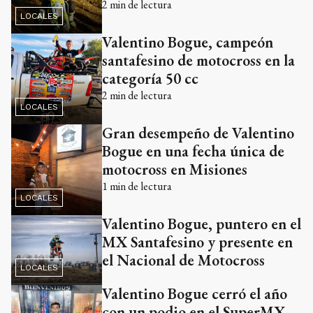
2
min de lectura
LOCALES
Valentino Bogue, campeón
santafesino de motocross en la
categoría 50 cc
2
min de lectura
LOCALES
Gran desempeño de Valentino
Bogue en una fecha única de
motocross en Misiones
1
min de lectura
LOCALES
Valentino Bogue, puntero en el
MX Santafesino y presente en
el Nacional de Motocross
LOCALES
Valentino Bogue cerró el año
con un podio en el SuperMX