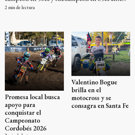
un marco multitudinario.
2
min de lectura
Valentino Bogue
brilla en el
Promesa local busca
motocross y se
apoyo para
consagra en Santa Fe
conquistar el
Campeonato
Cordobés 2026