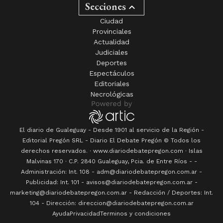
Secciones
Ciudad
Provinciales
Actualidad
Judiciales
Deportes
Espectáculos
Editoriales
Necrológicas
El diario de Gualeguay - Desde 1901 al servicio de la Región -
Editorial Pregón SRL
- Diario
El Debate Pregón
© Todos los
derechos reservados. · www.
diariodebatepregon.com
·
Islas
Malvinas 170
· C.P.
2840
Gualeguay
, Pcia. de
Entre Ríos
-
-
Administración: Int. 108 - adm@diariodebatepregon.com.ar -
Publicidad: Int. 101 - avisos@diariodebatepregon.com.ar -
marketing@diariodebatepregon.com.ar - Redacción / Deportes: Int.
104 - Dirección: direccion@diariodebatepregon.com.ar
Ayuda
Privacidad
Terminos y condiciones