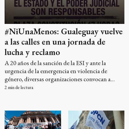
#NiUnaMenos: Gualeguay vuelve
a las calles en una jornada de
lucha y reclamo
A 20 años de la sanción de la ESI y ante la
urgencia de la emergencia en violencia de
género, diversas organizaciones convocan a
concentrarse hoy a las 16:30 en Plaza
2
min de lectura
Constitución.