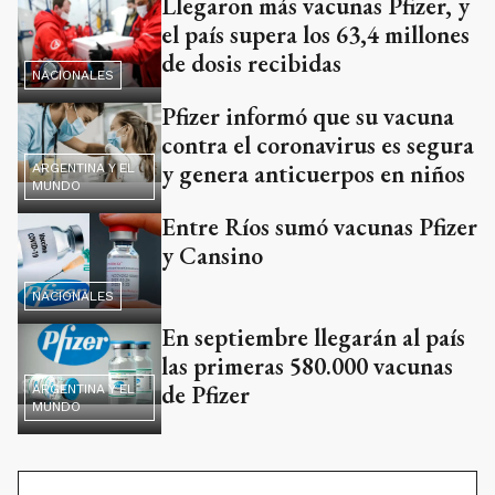
Llegaron más vacunas Pfizer, y
el país supera los 63,4 millones
de dosis recibidas
NACIONALES
Pfizer informó que su vacuna
contra el coronavirus es segura
y genera anticuerpos en niños
ARGENTINA Y EL
MUNDO
Entre Ríos sumó vacunas Pfizer
y Cansino
NACIONALES
En septiembre llegarán al país
las primeras 580.000 vacunas
de Pfizer
ARGENTINA Y EL
MUNDO