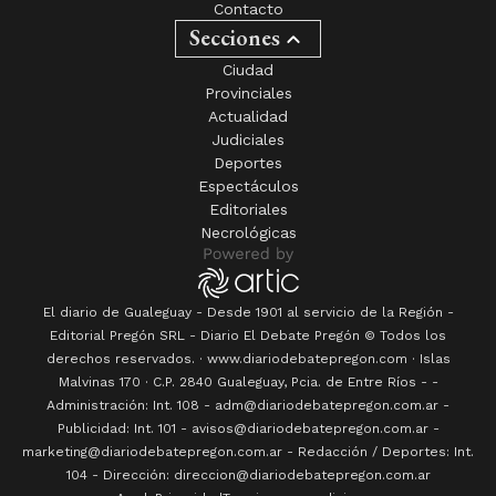
Contacto
Secciones
Ciudad
Provinciales
Actualidad
Judiciales
Deportes
Espectáculos
Editoriales
Necrológicas
El diario de Gualeguay - Desde 1901 al servicio de la Región -
Editorial Pregón SRL
- Diario
El Debate Pregón
© Todos los
derechos reservados. · www.
diariodebatepregon.com
·
Islas
Malvinas 170
· C.P.
2840
Gualeguay
, Pcia. de
Entre Ríos
-
-
Administración: Int. 108 - adm@diariodebatepregon.com.ar -
Publicidad: Int. 101 - avisos@diariodebatepregon.com.ar -
marketing@diariodebatepregon.com.ar - Redacción / Deportes: Int.
104 - Dirección: direccion@diariodebatepregon.com.ar