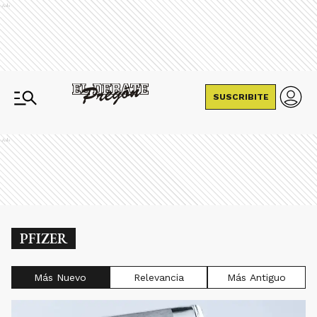
Ads
SUSCRIBITE
Ads
PFIZER
Más Nuevo
Relevancia
Más Antiguo