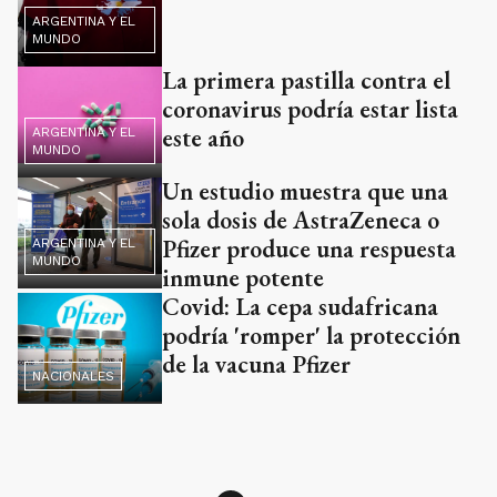
ARGENTINA Y EL
MUNDO
La primera pastilla contra el
coronavirus podría estar lista
este año
ARGENTINA Y EL
MUNDO
Un estudio muestra que una
sola dosis de AstraZeneca o
Pfizer produce una respuesta
ARGENTINA Y EL
MUNDO
inmune potente
Covid: La cepa sudafricana
podría 'romper' la protección
de la vacuna Pfizer
NACIONALES