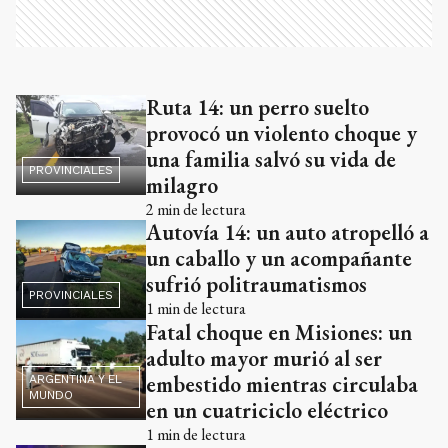
Ruta 14: un perro suelto
provocó un violento choque y
una familia salvó su vida de
PROVINCIALES
milagro
2
min de lectura
Autovía 14: un auto atropelló a
un caballo y un acompañante
sufrió politraumatismos
PROVINCIALES
1
min de lectura
Fatal choque en Misiones: un
adulto mayor murió al ser
embestido mientras circulaba
ARGENTINA Y EL
MUNDO
en un cuatriciclo eléctrico
1
min de lectura