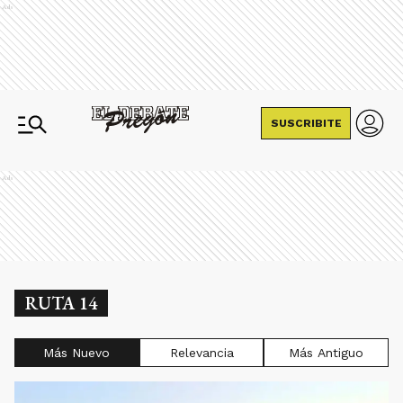
Ads
SUSCRIBITE
Ads
RUTA 14
Más Nuevo
Relevancia
Más Antiguo