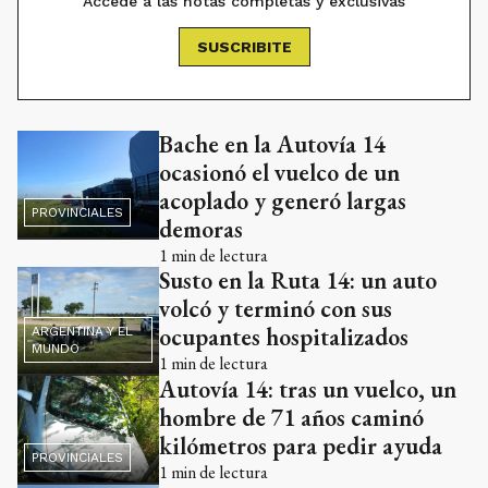
Accedé a las notas completas y exclusivas
SUSCRIBITE
Bache en la Autovía 14
ocasionó el vuelco de un
acoplado y generó largas
PROVINCIALES
demoras
1
min de lectura
Susto en la Ruta 14: un auto
volcó y terminó con sus
ocupantes hospitalizados
ARGENTINA Y EL
MUNDO
1
min de lectura
Autovía 14: tras un vuelco, un
hombre de 71 años caminó
kilómetros para pedir ayuda
PROVINCIALES
1
min de lectura