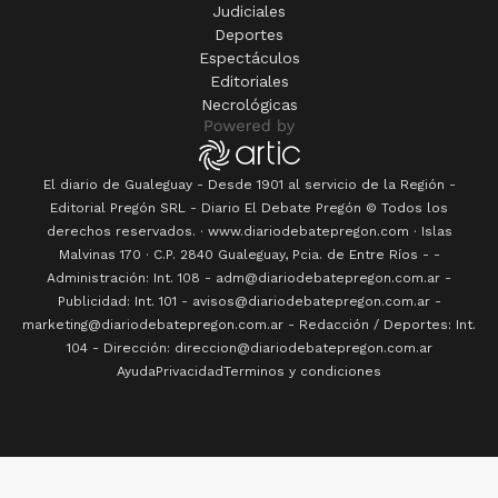
Judiciales
Deportes
Espectáculos
Editoriales
Necrológicas
El diario de Gualeguay - Desde 1901 al servicio de la Región -
Editorial Pregón SRL
- Diario
El Debate Pregón
© Todos los
derechos reservados. · www.
diariodebatepregon.com
·
Islas
Malvinas 170
· C.P.
2840
Gualeguay
, Pcia. de
Entre Ríos
-
-
Administración: Int. 108 - adm@diariodebatepregon.com.ar -
Publicidad: Int. 101 - avisos@diariodebatepregon.com.ar -
marketing@diariodebatepregon.com.ar - Redacción / Deportes: Int.
104 - Dirección: direccion@diariodebatepregon.com.ar
Ayuda
Privacidad
Terminos y condiciones