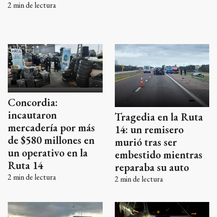
central y el vehículo terminó volcado. Pese a la
2
min de lectura
magnitud del siniestro, el hombre resultó ileso.
Concordia:
incautaron
Tragedia en la Ruta
mercadería por más
14: un remisero
de $580 millones en
murió tras ser
un operativo en la
embestido mientras
Ruta 14
reparaba su auto
2
min de lectura
2
min de lectura