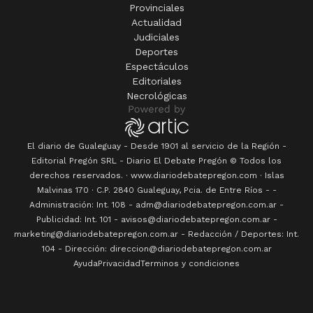
Provinciales
Actualidad
Judiciales
Deportes
Espectáculos
Editoriales
Necrológicas
El diario de Gualeguay - Desde 1901 al servicio de la Región -
Editorial Pregón SRL
- Diario
El Debate Pregón
© Todos los
derechos reservados. · www.
diariodebatepregon.com
·
Islas
Malvinas 170
· C.P.
2840
Gualeguay
, Pcia. de
Entre Ríos
-
-
Administración: Int. 108 - adm@diariodebatepregon.com.ar -
Publicidad: Int. 101 - avisos@diariodebatepregon.com.ar -
marketing@diariodebatepregon.com.ar - Redacción / Deportes: Int.
104 - Dirección: direccion@diariodebatepregon.com.ar
Ayuda
Privacidad
Terminos y condiciones