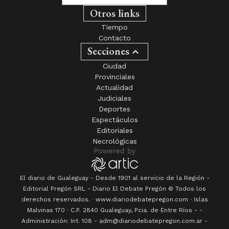
Otros links
Tiempo
Contacto
Secciones
Ciudad
Provinciales
Actualidad
Judiciales
Deportes
Espectáculos
Editoriales
Necrológicas
El diario de Gualeguay - Desde 1901 al servicio de la Región -
Editorial Pregón SRL
- Diario
El Debate Pregón
© Todos los
derechos reservados. · www.
diariodebatepregon.com
·
Islas
Malvinas 170
· C.P.
2840
Gualeguay
, Pcia. de
Entre Ríos
-
-
Administración: Int. 108 - adm@diariodebatepregon.com.ar -