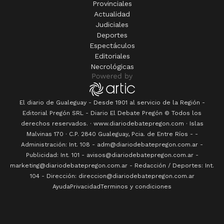
Provinciales
Actualidad
Judiciales
Deportes
Espectáculos
Editoriales
Necrológicas
El diario de Gualeguay - Desde 1901 al servicio de la Región -
Editorial Pregón SRL
- Diario
El Debate Pregón
© Todos los
derechos reservados. · www.
diariodebatepregon.com
·
Islas
Malvinas 170
· C.P.
2840
Gualeguay
, Pcia. de
Entre Ríos
-
-
Administración: Int. 108 - adm@diariodebatepregon.com.ar -
Publicidad: Int. 101 - avisos@diariodebatepregon.com.ar -
marketing@diariodebatepregon.com.ar - Redacción / Deportes: Int.
104 - Dirección: direccion@diariodebatepregon.com.ar
Ayuda
Privacidad
Terminos y condiciones