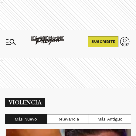
Ads
SUSCRIBITE
Ads
VIOLENCIA
Más Nuevo
Relevancia
Más Antiguo