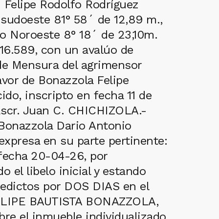
 Felipe Rodolfo Rodríguez
o sudoeste 81° 58´ de 12,89 m.,
bo Noroeste 8° 18´ de 23,10m.
16.589, con un avalúo de
de Mensura del agrimensor
vor de Bonazzola Felipe
do, inscripto en fecha 11 de
 Escr. Juan C. CHICHIZOLA.-
: Bonazzola Dario Antonio
expresa en su parte pertinente:
 fecha 20-04-26, por
el libelo inicial y estando
 edictos por DOS DIAS en el
a FELIPE BAUTISTA BONAZZOLA,
re el inmueble individualizado