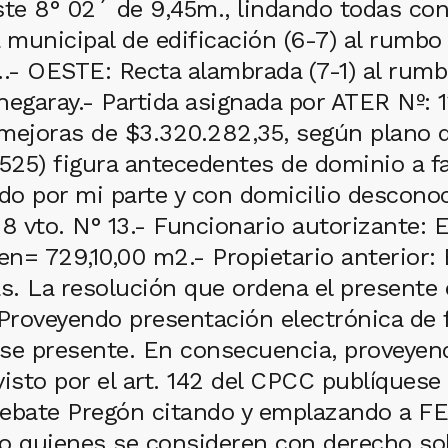
te 8° 02´ de 9,45m., lindando todas con
ea municipal de edificación (6-7) al rumb
..- OESTE: Recta alambrada (7-1) al rum
garay.- Partida asignada por ATER Nº: 1
 mejoras de $3.320.282,35, según plano 
525) figura antecedentes de dominio a fa
o por mi parte y con domicilio desconoci
 8 vto. N° 13.- Funcionario autorizante:
gen= 729,10,00 m2.- Propietario anterior
as. La resolución que ordena el presente 
 Proveyendo presentación electrónica de
 presente. En consecuencia, proveyendo 
sto por el art. 142 del CPCC publíquese
 El Debate Pregón citando y emplazando 
o quienes se consideren con derecho sob