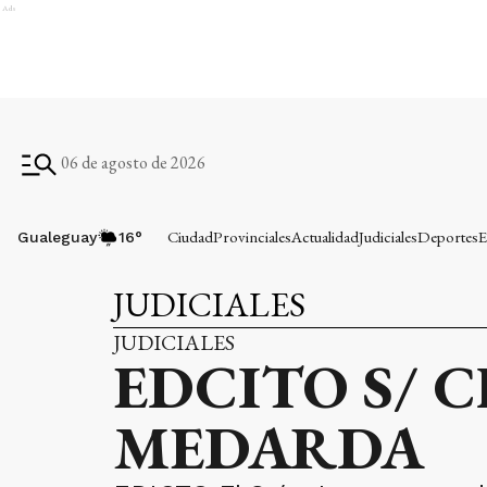
Ads
06 de agosto de 2026
Ciudad
Provinciales
Actualidad
Judiciales
Deportes
E
Gualeguay
16
°
JUDICIALES
JUDICIALES
EDCITO S/ 
MEDARDA