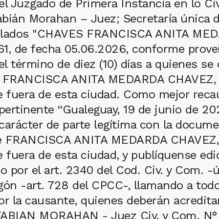
l Juzgado de Primera Instancia en lo Civ
Fabián Morahan – Juez; Secretaría única
ratulados "CHAVES FRANCISCA ANITA M
, de fecha 05.06.2026, conforme proveí
el término de diez (10) días a quienes s
te FRANCISCA ANITA MEDARDA CHAVEZ, DNI
e fuera de esta ciudad. Como mejor recau
 pertinente “Gualeguay, 19 de junio de 20
l carácter de parte legítima con la docum
 de FRANCISCA ANITA MEDARDA CHAVEZ, DN
 fuera de esta ciudad, y publíquense edic
o por el art. 2340 del Cod. Civ. y Com. -ú
regón -art. 728 del CPCC-, llamando a to
r la causante, quienes deberán acreditarl
FABIAN MORAHAN - Juez Civ. y Com. N° 1