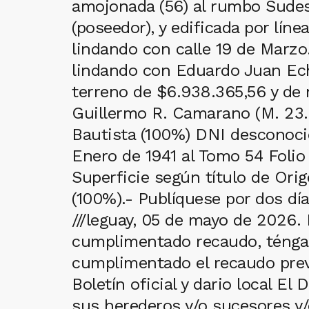
amojonada (56) al rumbo Sudes
(poseedor), y edificada por lín
lindando con calle 19 de Marzo
lindando con Eduardo Juan Eche
terreno de $6.938.365,56 y de
Guillermo R. Camarano (M. 23.
Bautista (100%) DNI desconocid
Enero de 1941 al Tomo 54 Folio
Superficie según título de Ori
(100%).- Publíquese por dos dí
///leguay, 05 de mayo de 2026.
cumplimentado recaudo, téngase
cumplimentado el recaudo previ
Boletín oficial y dario local
sus herederos y/o sucesores y/