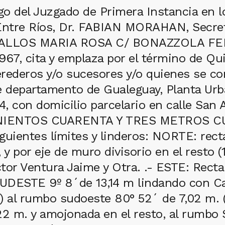
 del Juzgado de Primera Instancia en lo 
 Entre Ríos, Dr. FABIAN MORAHAN, Secret
CEBALLOS MARIA ROSA C/ BONAZZOLA FE
7, cita y emplaza por el término de Qui
deros y/o sucesores y/o quienes se con
e departamento de Gualeguay, Planta Urb
, con domicilio parcelario en calle San
(QUINIENTOS CUARENTA Y TRES METROS
uientes límites y linderos: NORTE: rect
, y por eje de muro divisorio en el resto
tor Ventura Jaime y Otra. .- ESTE: Recta 
 SUDESTE 9º 8´de 13,14 m lindando con C
) al rumbo sudoeste 80° 52´ de 7,02 m. 
7,22 m. y amojonada en el resto, al rumbo