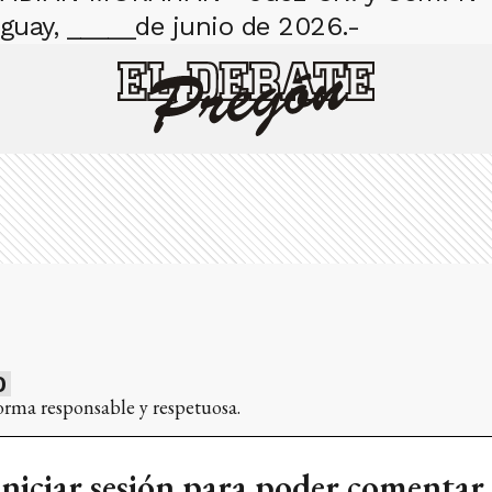
eguay, _____de junio de 2026.-
0
orma responsable y respetuosa.
iniciar sesión para poder comentar