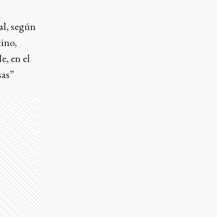
al, según
tino,
e, en el
sas”