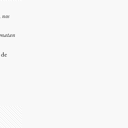
, nos
s matan
 de