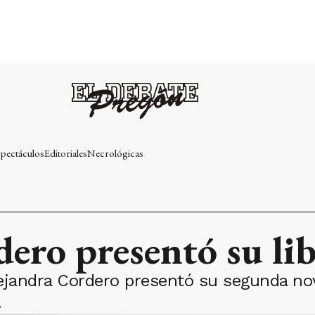
pectáculos
Editoriales
Necrológicas
ero presentó su li
 Alejandra Cordero presentó su segunda n
.