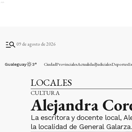
Ads
09 de agosto de 2026
Ciudad
Provinciales
Actualidad
Judiciales
Deportes
Es
Gualeguay
3
°
LOCALES
CULTURA
Alejandra Cord
La escritora y docente local,
la localidad de General Galarza