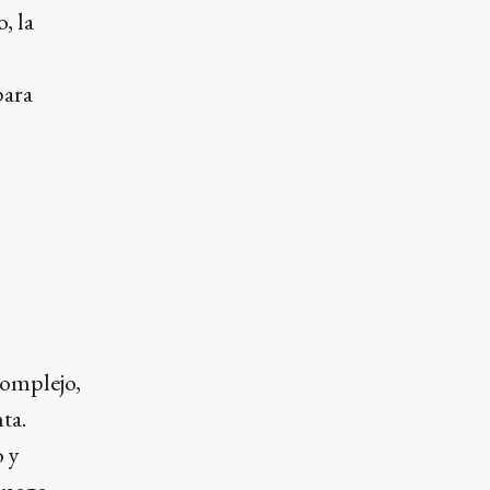
, la
para
complejo,
ta.
o y