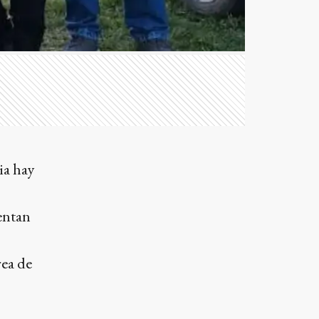
ia hay
entan
rea de