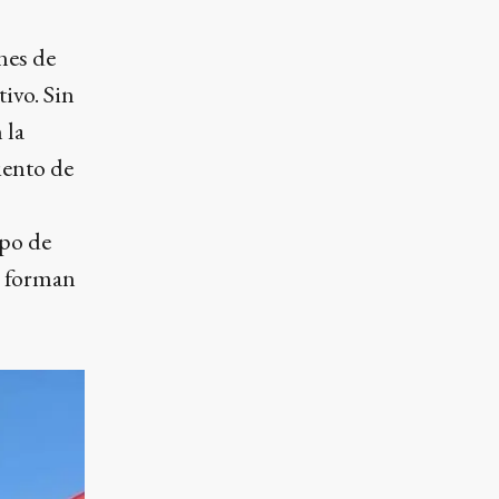
nes de
ivo. Sin
 la
iento de
ipo de
e forman