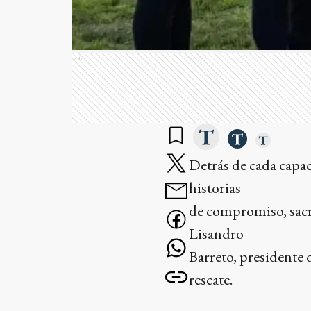
Ads
Detrás de cada capa
historias
de compromiso, sacri
Lisandro
Barreto, presidente 
rescate.