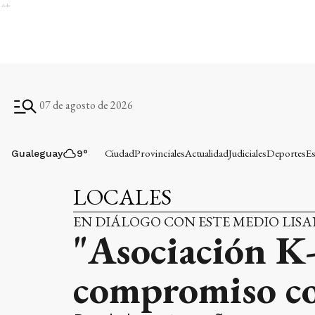
Ads
07 de agosto de 2026
Ciudad
Provinciales
Actualidad
Judiciales
Deportes
Es
Gualeguay
9
°
LOCALES
EN DIÁLOGO CON ESTE MEDIO LIS
"Asociación K-
compromiso co