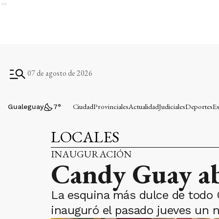
Ads
07 de agosto de 2026
Ciudad
Provinciales
Actualidad
Judiciales
Deportes
Es
Gualeguay
7
°
LOCALES
INAUGURACIÓN
Candy Guay ab
La esquina más dulce de todo 
inauguró el pasado jueves un n