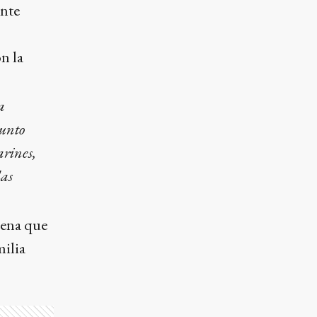
ente
n la
a
punto
arines,
las
uena que
ilia