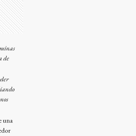
squinas
a de
oder
udiando
onos
e una
edor