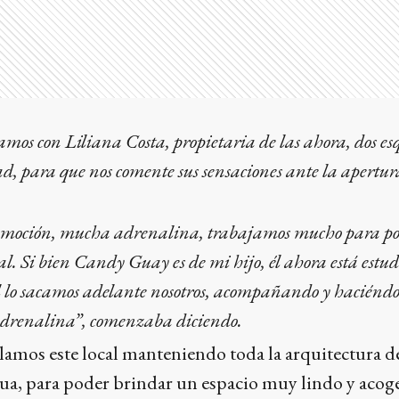
amos con Liliana Costa, propietaria de las ahora, dos e
ad, para que nos comente sus sensaciones ante la apertur
moción, mucha adrenalina, trabajamos mucho para p
cal. Si bien Candy Guay es de mi hijo, él ahora está est
cal lo sacamos adelante nosotros, acompañando y haciénd
adrenalina”, comenzaba diciendo.
amos este local manteniendo toda la arquitectura d
gua, para poder brindar un espacio muy lindo y acog