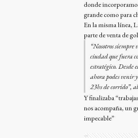
donde incorporamos 
grande como para ch
En la misma línea, 
parte de venta de go
“Nosotros siempre vi
ciudad que fuera co
estratégico. Desde 
ahora podes venir y
23hs de corrido”, 
Y finalizaba “trabaj
nos acompaña, un gr
impecable”
Ads