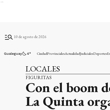
Ads
10 de agosto de 2026
Ciudad
Provinciales
Actualidad
Judiciales
Deportes
E
Gualeguay
4
°
LOCALES
FIGURITAS
Con el boom de
La Quinta orga