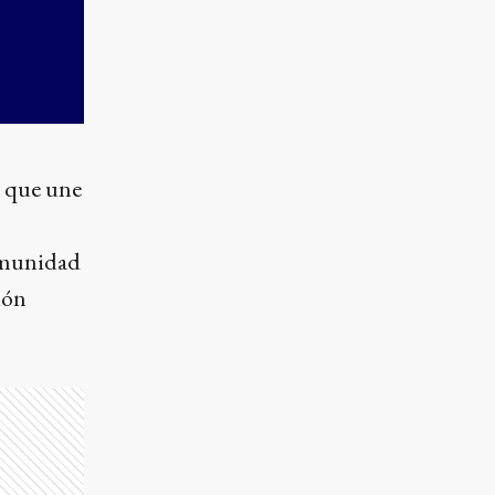
d que une
comunidad
ión