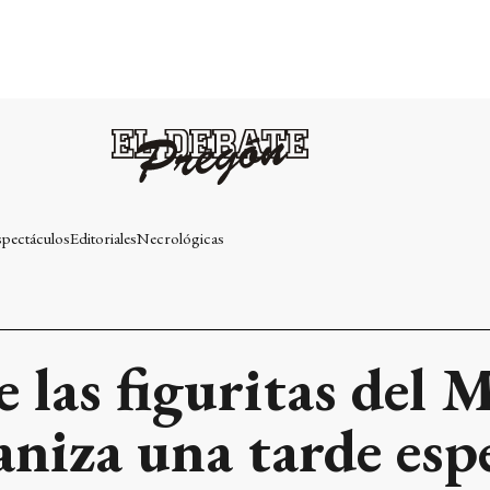
spectáculos
Editoriales
Necrológicas
 las figuritas del 
niza una tarde espe