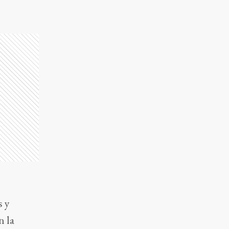
s y
n la