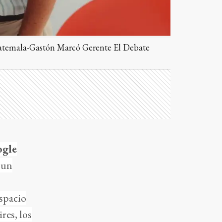
Guatemala-Gastón Marcó Gerente El Debate
gle
 un
espacio
res, los