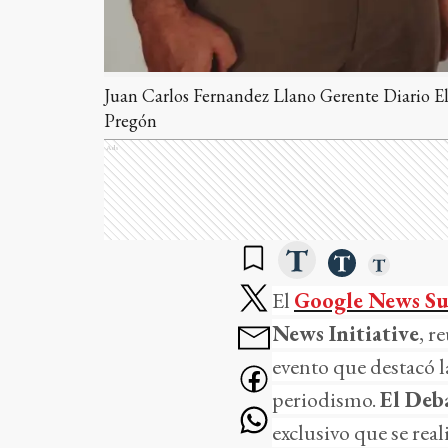
Juan Carlos Fernandez Llano Gerente Diario E
Pregón
Ads
El
Google News S
News Initiative
, r
evento que destacó l
periodismo.
El Deb
exclusivo que se rea