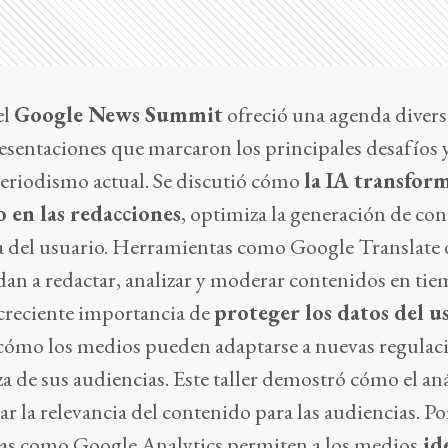
el
Google News Summit
ofreció una agenda divers
presentaciones que marcaron los principales desafíos 
eriodismo actual. Se discutió cómo
la IA transfor
o en las redacciones
, optimiza la generación de co
ia del usuario. Herramientas como Google Translate 
an a redactar, analizar y moderar contenidos en tie
 creciente importancia de
proteger los datos del u
 cómo los medios pueden adaptarse a nuevas regulac
a de sus audiencias. Este taller demostró cómo el aná
 la relevancia del contenido para las audiencias. Po
as como Google Analytics permiten a los medios
ide