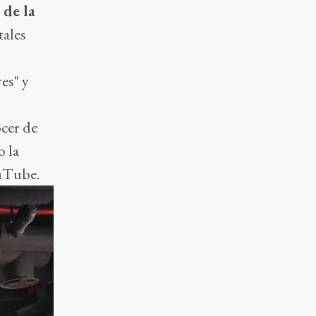
 de la
tales
es" y
ocer de
o la
ouTube.