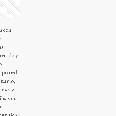
a con
y
ma
ntenido y
o
mpo real.
suario
,
iones y
lisis de
r
ntificar