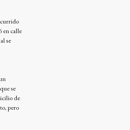
ocurrido
ó en calle
al se
 un
 que se
icilio de
to, pero