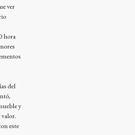
ue ver
rio
0 hora
enores
lementos
ías del
entó,
nmueble y
 valor.
con este