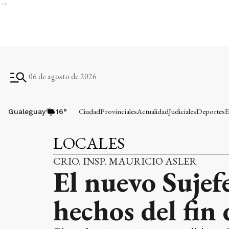
Ads
06 de agosto de 2026
Ciudad
Provinciales
Actualidad
Judiciales
Deportes
E
Gualeguay
16
°
LOCALES
CRIO. INSP. MAURICIO ASLER
El nuevo Sujefe
hechos del fin