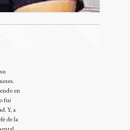
 su
meses.
iendo en
o fui
d. Y, a
fe de la
mental