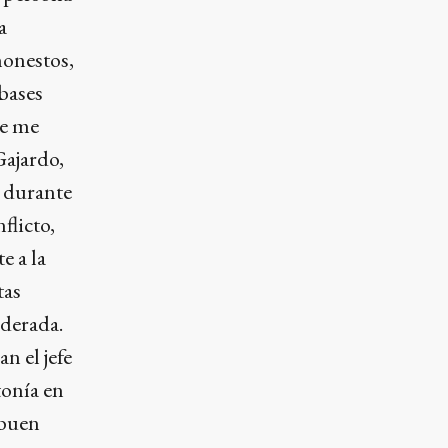
a
honestos,
bases
ue me
Gajardo,
o durante
flicto,
e a la
tas
iderada.
n el jefe
tonía en
 buen