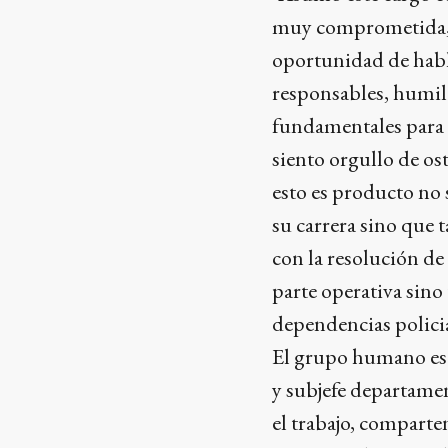
muy comprometida, q
oportunidad de habl
responsables, humild
fundamentales para 
siento orgullo de os
esto es producto no
su carrera sino que t
con la resolución de 
parte operativa sino 
dependencias policia
El grupo humano es f
y subjefe departamen
el trabajo, comparte