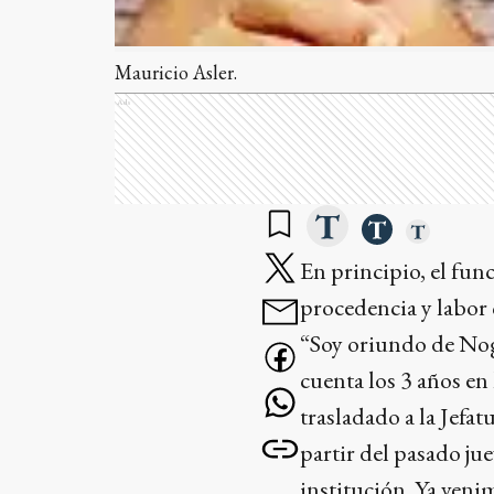
Mauricio Asler.
Ads
En principio, el func
procedencia y labor 
“Soy oriundo de Nogo
cuenta los 3 años en 
trasladado a la Jefa
partir del pasado ju
institución. Ya veni