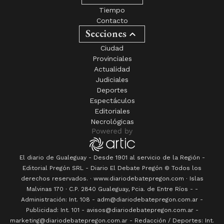
Tiempo
Contacto
Secciones
Ciudad
Provinciales
Actualidad
Judiciales
Deportes
Espectáculos
Editoriales
Necrológicas
El diario de Gualeguay - Desde 1901 al servicio de la Región -
Editorial Pregón SRL
- Diario
El Debate Pregón
© Todos los
derechos reservados. · www.
diariodebatepregon.com
·
Islas
Malvinas 170
· C.P.
2840
Gualeguay
, Pcia. de
Entre Ríos
-
-
Administración: Int. 108 - adm@diariodebatepregon.com.ar -
Publicidad: Int. 101 - avisos@diariodebatepregon.com.ar -
marketing@diariodebatepregon.com.ar - Redacción / Deportes: Int.