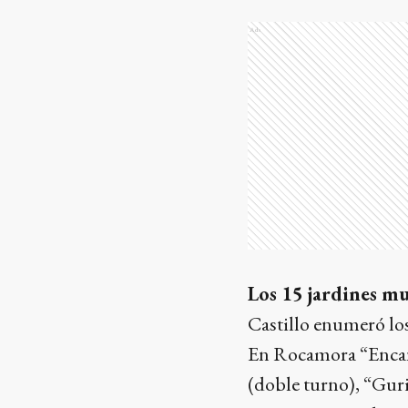
Ads
Los 15 jardines mu
Castillo enumeró los
En Rocamora “Encant
(doble turno), “Gur