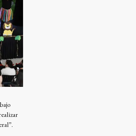
abajo
ealizar
eral”.