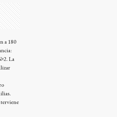
en a 180
ancia:
Nº2. La
lizar
ro
lias.
terviene