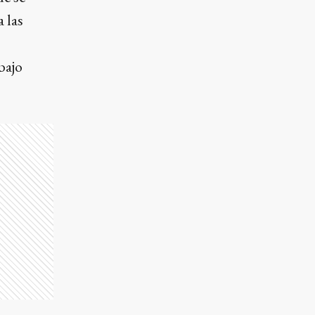
 las
bajo