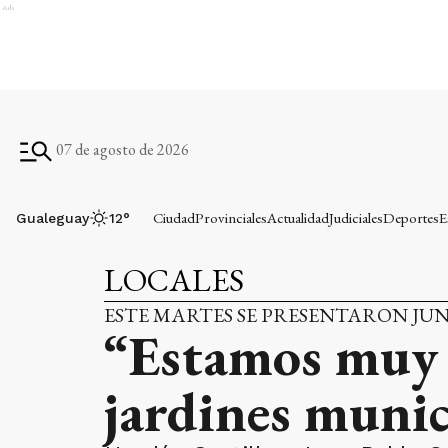
Ads
07 de agosto de 2026
Ciudad
Provinciales
Actualidad
Judiciales
Deportes
E
Gualeguay
12
°
LOCALES
ESTE MARTES SE PRESENTARON JUN
“Estamos muy fe
jardines munic