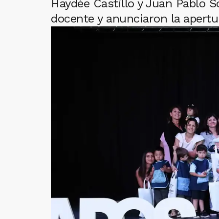
Haydée Castillo y Juan Pablo S
docente y anunciaron la apertu