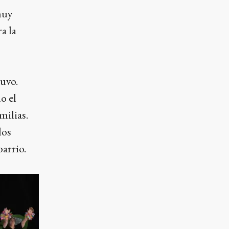
muy
a la
uvo.
o el
milias.
los
barrio.