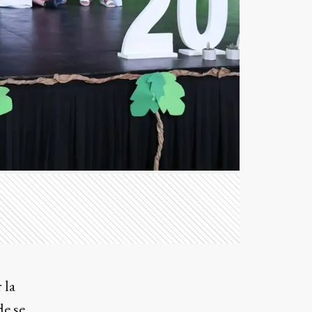
 la
de se