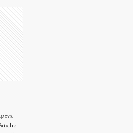
mpeya
 Pancho