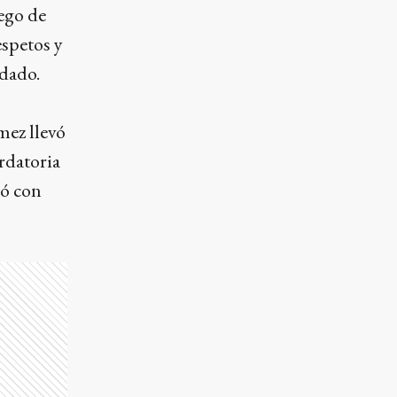
ego de
espetos y
ldado.
mez llevó
rdatoria
nó con