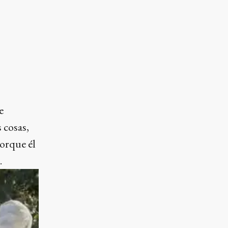
e
 cosas,
orque él
.