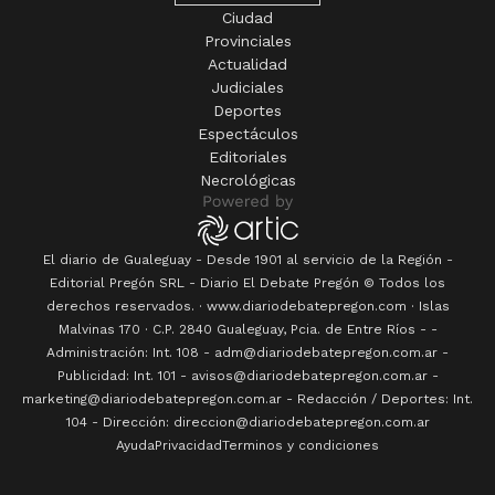
Ciudad
Provinciales
Actualidad
Judiciales
Deportes
Espectáculos
Editoriales
Necrológicas
El diario de Gualeguay - Desde 1901 al servicio de la Región -
Editorial Pregón SRL
- Diario
El Debate Pregón
© Todos los
derechos reservados. · www.
diariodebatepregon.com
·
Islas
Malvinas 170
· C.P.
2840
Gualeguay
, Pcia. de
Entre Ríos
-
-
Administración: Int. 108 - adm@diariodebatepregon.com.ar -
Publicidad: Int. 101 - avisos@diariodebatepregon.com.ar -
marketing@diariodebatepregon.com.ar - Redacción / Deportes: Int.
104 - Dirección: direccion@diariodebatepregon.com.ar
Ayuda
Privacidad
Terminos y condiciones