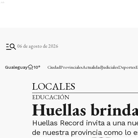
Ads
06 de agosto de 2026
Ciudad
Provinciales
Actualidad
Judiciales
Deportes
E
Gualeguay
10
°
LOCALES
EDUCACIÓN
Huellas brinda
Huellas Record invita a una nu
de nuestra provincia como lo es 