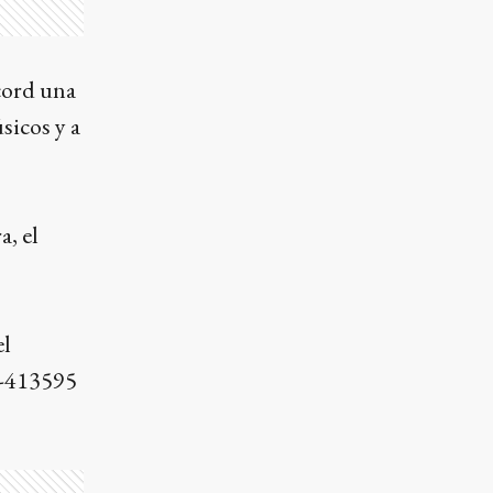
cord una
sicos y a
a, el
el
44-413595