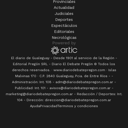
Provinciales
Actualidad
Judiciales
Deportes
Espectáculos
Editoriales
Necrológicas
El diario de Gualeguay - Desde 1901 al servicio de la Región -
Editorial Pregón SRL
- Diario
El Debate Pregón
© Todos los
derechos reservados. · www.
diariodebatepregon.com
·
Islas
Malvinas 170
· C.P.
2840
Gualeguay
, Pcia. de
Entre Ríos
-
-
Administración: Int. 108 - adm@diariodebatepregon.com.ar -
Publicidad: Int. 101 - avisos@diariodebatepregon.com.ar -
marketing@diariodebatepregon.com.ar - Redacción / Deportes: Int.
104 - Dirección: direccion@diariodebatepregon.com.ar
Ayuda
Privacidad
Terminos y condiciones