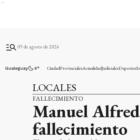
Ads
09 de agosto de 2026
Ciudad
Provinciales
Actualidad
Judiciales
Deportes
E
Gualeguay
4
°
LOCALES
FALLECIMIENTO
Manuel Alfredo
fallecimiento