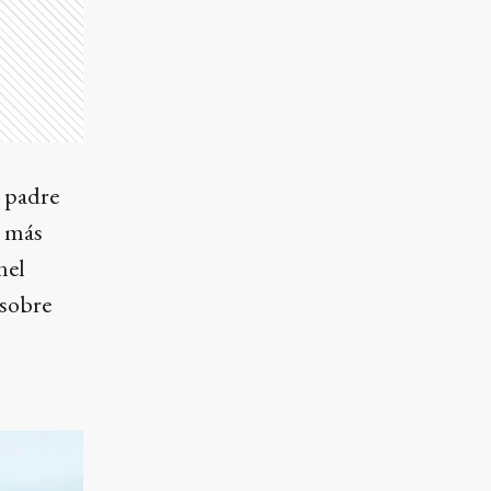
u padre
s más
nel
 sobre