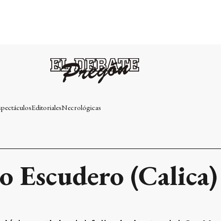
spectáculos
Editoriales
Necrológicas
 Escudero (Calica)