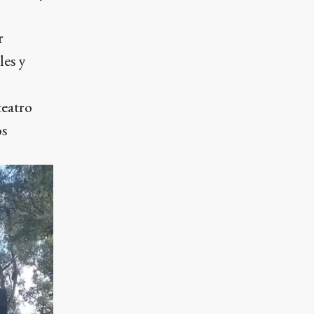
r
les y
teatro
os
.