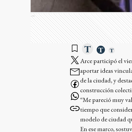
Ads
Arce participó el vi
aportar ideas vincula
de la ciudad, y desta
construcción colecti
“Me pareció muy vali
tiempo que consider
modelo de ciudad qu
En ese marco, sostu