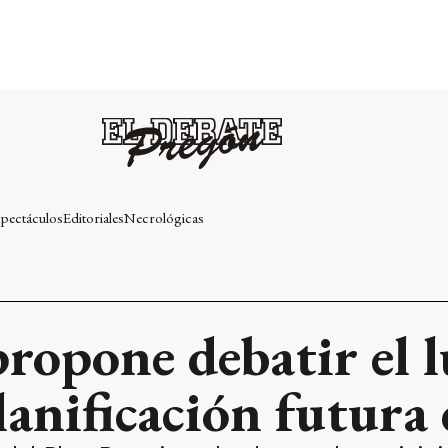
pectáculos
Editoriales
Necrológicas
ropone debatir el l
planificación futur