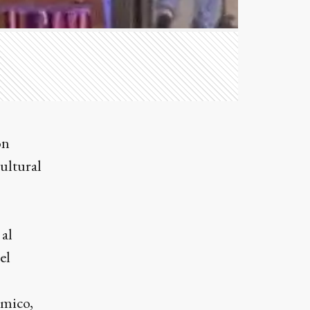
on
cultural
 al
el
ómico,